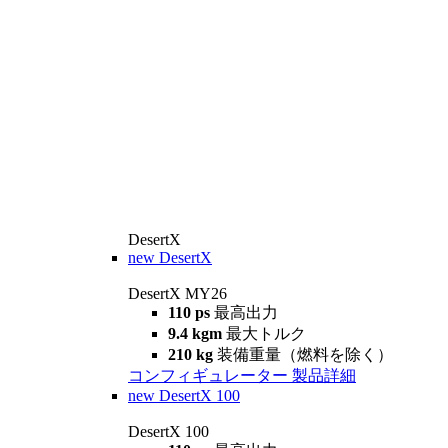
DesertX
new
DesertX
DesertX MY26
110 ps
最高出力
9.4 kgm
最大トルク
210 kg
装備重量（燃料を除く）
コンフィギュレーター
製品詳細
new
DesertX 100
DesertX 100