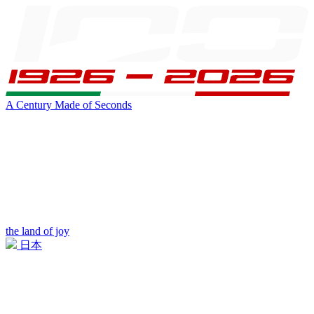
A Century Made of Seconds
the land of joy
日本