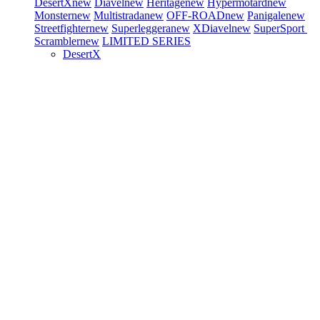
DesertX
new
Diavel
new
Heritage
new
Hypermotard
new
Monster
new
Multistrada
new
OFF-ROAD
new
Panigale
new
Streetfighter
new
Superleggera
new
XDiavel
new
SuperSport
Scrambler
new
LIMITED SERIES
DesertX