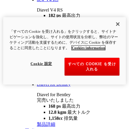
Diavel V4 RS
182 ps
最高出力
12.2 kgm
最大トルク
220 kg
装備重量（燃料を除く）
「すべての Cookie を受け入れる」をクリックすると、サイトナ
¥4,400,000
i
ビゲーションを強化し、サイトの使用状況を分析し、弊社のマー
コンフィギュレーター
製品詳細
ケティング活動を支援するために、デバイスに Cookie を保存す
new
V4 RS 100
ることに同意したことになります。
Cookies information
Diavel V4 RS 100
182 ps
最高出力
Cookie 設定
すべての COOKIE を受け
12.2 kgm
最大トルク
入れる
220 kg
装備重量（燃料を除く）
製品詳細
Diavel for Bentley
Diavel for Bentley
完売いたしました
168 ps
最高出力
12.8 kgm
最大トルク
1,158cc
排気量
製品詳細