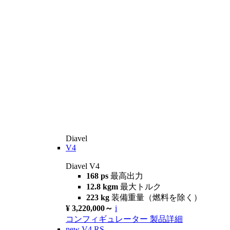
Diavel
V4
Diavel V4
168 ps
最高出力
12.8 kgm
最大トルク
223 kg
装備重量（燃料を除く）
¥ 3,220,000～
i
コンフィギュレーター
製品詳細
new
V4 RS