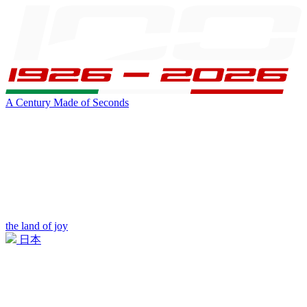
A Century Made of Seconds
the land of joy
日本