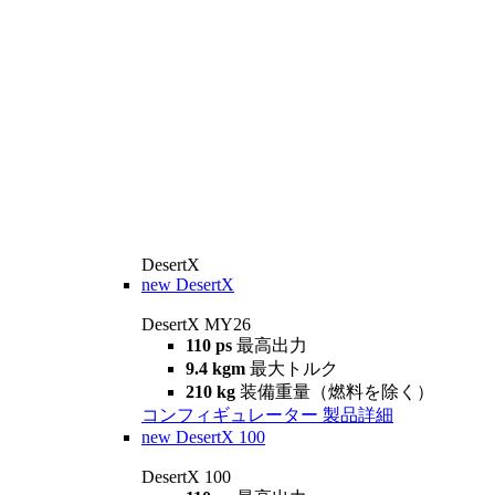
DesertX
new
DesertX
DesertX MY26
110 ps
最高出力
9.4 kgm
最大トルク
210 kg
装備重量（燃料を除く）
コンフィギュレーター
製品詳細
new
DesertX 100
DesertX 100