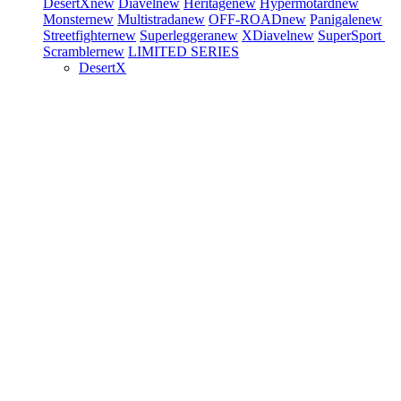
DesertX
new
Diavel
new
Heritage
new
Hypermotard
new
Monster
new
Multistrada
new
OFF-ROAD
new
Panigale
new
Streetfighter
new
Superleggera
new
XDiavel
new
SuperSport
Scrambler
new
LIMITED SERIES
DesertX