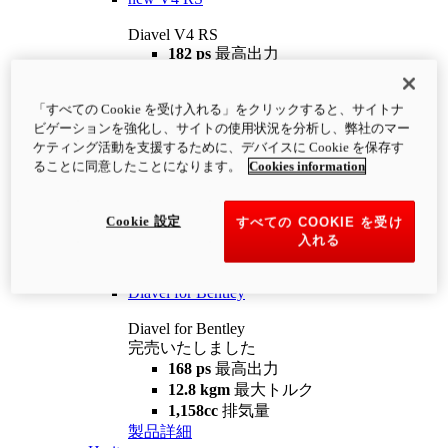
Diavel V4 RS
182 ps
最高出力
12.2 kgm
最大トルク
220 kg
装備重量（燃料を除く）
「すべての Cookie を受け入れる」をクリックすると、サイトナ
¥4,400,000
i
ビゲーションを強化し、サイトの使用状況を分析し、弊社のマー
コンフィギュレーター
製品詳細
ケティング活動を支援するために、デバイスに Cookie を保存す
new
V4 RS 100
ることに同意したことになります。
Cookies information
Diavel V4 RS 100
182 ps
最高出力
Cookie 設定
すべての COOKIE を受け
12.2 kgm
最大トルク
入れる
220 kg
装備重量（燃料を除く）
製品詳細
Diavel for Bentley
Diavel for Bentley
完売いたしました
168 ps
最高出力
12.8 kgm
最大トルク
1,158cc
排気量
製品詳細