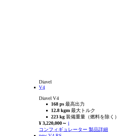
Diavel
V4
Diavel V4
168 ps
最高出力
12.8 kgm
最大トルク
223 kg
装備重量（燃料を除く）
¥ 3,220,000～
i
コンフィギュレーター
製品詳細
new
V4 RS