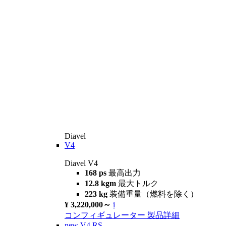
Diavel
V4
Diavel V4
168 ps
最高出力
12.8 kgm
最大トルク
223 kg
装備重量（燃料を除く）
¥ 3,220,000～
i
コンフィギュレーター
製品詳細
new
V4 RS