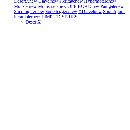
DesertX
new
Diavel
new
Heritage
new
Hypermotard
new
Monster
new
Multistrada
new
OFF-ROAD
new
Panigale
new
Streetfighter
new
Superleggera
new
XDiavel
new
SuperSport
Scrambler
new
LIMITED SERIES
DesertX