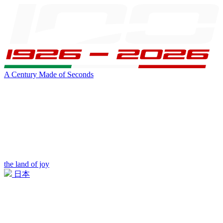
A Century Made of Seconds
the land of joy
日本