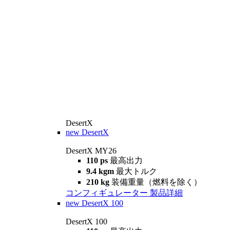
DesertX
new
DesertX
DesertX MY26
110 ps
最高出力
9.4 kgm
最大トルク
210 kg
装備重量（燃料を除く）
コンフィギュレーター
製品詳細
new
DesertX 100
DesertX 100