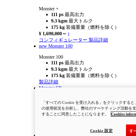
Monster +
111 ps
最高出力
9.3 kgm
最大トルク
175 kg
装備重量（燃料を除く）
¥ 1,690,000～
i
コンフィギュレーター
製品詳細
new
Monster 100
Monster 100
111 ps
最高出力
9.3 kgm
最大トルク
175 kg
装備重量（燃料を除く）
製品詳細
Monster SP
Monster SP
「すべての Cookie を受け入れる」をクリックす
111 ps
最高出力
の使用状況を分析し、弊社のマーケティング活動を支援す
9.5 kgm
最大トルク
することに同意したことになります。
Cookies infor
177 kg
装備重量（燃料を除く）
¥ 1,940,000
i
コンフィギュレーター
製品詳細
Cookie 設定
す
30° Anniversario