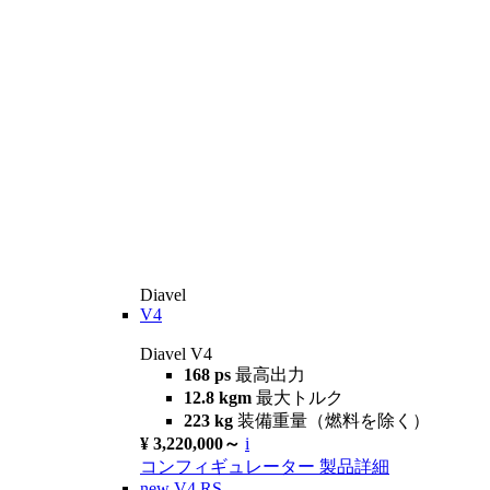
Diavel
V4
Diavel V4
168 ps
最高出力
12.8 kgm
最大トルク
223 kg
装備重量（燃料を除く）
¥ 3,220,000～
i
コンフィギュレーター
製品詳細
new
V4 RS