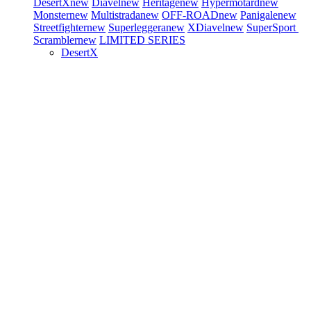
DesertX
new
Diavel
new
Heritage
new
Hypermotard
new
Monster
new
Multistrada
new
OFF-ROAD
new
Panigale
new
Streetfighter
new
Superleggera
new
XDiavel
new
SuperSport
Scrambler
new
LIMITED SERIES
DesertX