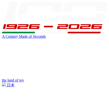
A Century Made of Seconds
the land of joy
日本