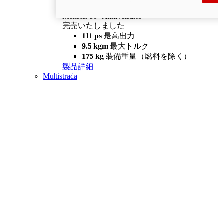
Monster 30° Anniversario
完売いたしました
111 ps
最高出力
9.5 kgm
最大トルク
175 kg
装備重量（燃料を除く）
製品詳細
Multistrada