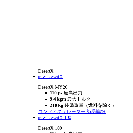
DesertX
new
DesertX
DesertX MY26
110 ps
最高出力
9.4 kgm
最大トルク
210 kg
装備重量（燃料を除く）
コンフィギュレーター
製品詳細
new
DesertX 100
DesertX 100