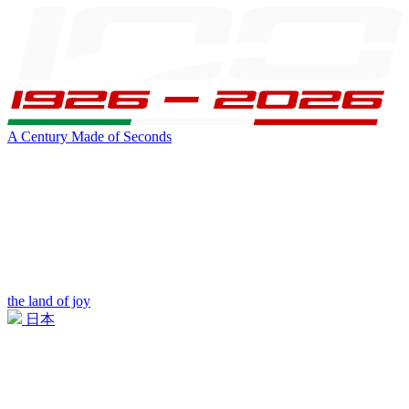
A Century Made of Seconds
the land of joy
日本