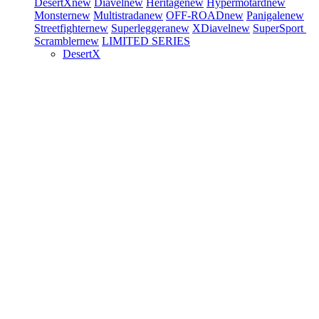
DesertX
new
Diavel
new
Heritage
new
Hypermotard
new
Monster
new
Multistrada
new
OFF-ROAD
new
Panigale
new
Streetfighter
new
Superleggera
new
XDiavel
new
SuperSport
Scrambler
new
LIMITED SERIES
DesertX