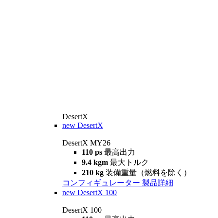
DesertX
new
DesertX
DesertX MY26
110 ps
最高出力
9.4 kgm
最大トルク
210 kg
装備重量（燃料を除く）
コンフィギュレーター
製品詳細
new
DesertX 100
DesertX 100