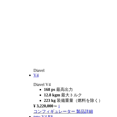
Diavel
V4
Diavel V4
168 ps
最高出力
12.8 kgm
最大トルク
223 kg
装備重量（燃料を除く）
¥ 3,220,000～
i
コンフィギュレーター
製品詳細
new
V4 RS