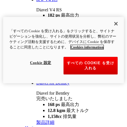
Diavel V4 RS
182 ps
最高出力
12.2 kgm
最大トルク
220 kg
装備重量（燃料を除く）
「すべての Cookie を受け入れる」をクリックすると、サイトナ
¥4,400,000
i
ビゲーションを強化し、サイトの使用状況を分析し、弊社のマー
コンフィギュレーター
製品詳細
ケティング活動を支援するために、デバイスに Cookie を保存す
new
V4 RS 100
ることに同意したことになります。
Cookies information
Diavel V4 RS 100
182 ps
最高出力
Cookie 設定
すべての COOKIE を受け
12.2 kgm
最大トルク
入れる
220 kg
装備重量（燃料を除く）
製品詳細
Diavel for Bentley
Diavel for Bentley
完売いたしました
168 ps
最高出力
12.8 kgm
最大トルク
1,158cc
排気量
製品詳細