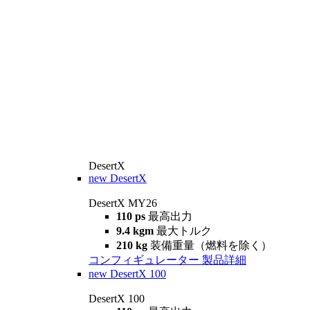
DesertX
new
DesertX
DesertX MY26
110 ps
最高出力
9.4 kgm
最大トルク
210 kg
装備重量（燃料を除く）
コンフィギュレーター
製品詳細
new
DesertX 100
DesertX 100