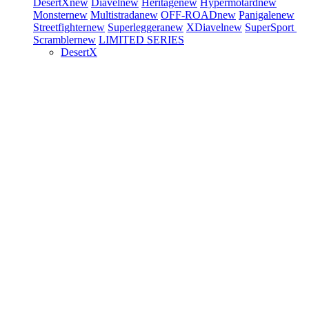
DesertX
new
Diavel
new
Heritage
new
Hypermotard
new
Monster
new
Multistrada
new
OFF-ROAD
new
Panigale
new
Streetfighter
new
Superleggera
new
XDiavel
new
SuperSport
Scrambler
new
LIMITED SERIES
DesertX