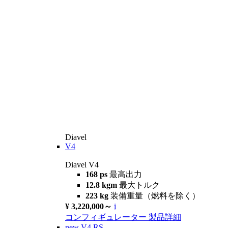
Diavel
V4
Diavel V4
168 ps
最高出力
12.8 kgm
最大トルク
223 kg
装備重量（燃料を除く）
¥ 3,220,000～
i
コンフィギュレーター
製品詳細
new
V4 RS