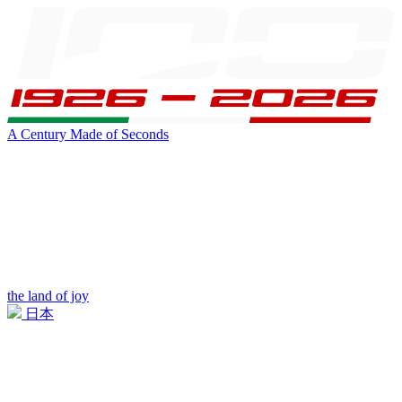
A Century Made of Seconds
the land of joy
日本