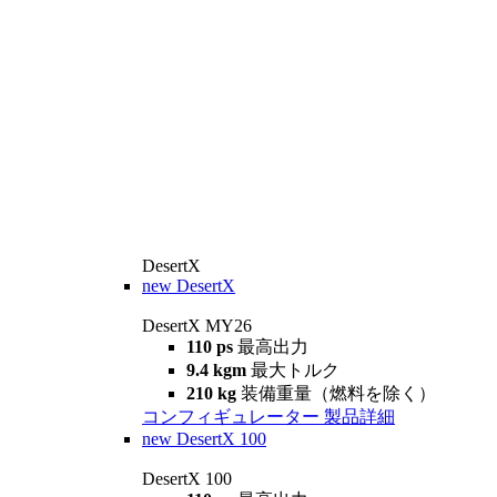
DesertX
new
DesertX
DesertX MY26
110 ps
最高出力
9.4 kgm
最大トルク
210 kg
装備重量（燃料を除く）
コンフィギュレーター
製品詳細
new
DesertX 100
DesertX 100