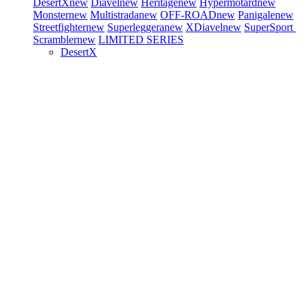
DesertX
new
Diavel
new
Heritage
new
Hypermotard
new
Monster
new
Multistrada
new
OFF-ROAD
new
Panigale
new
Streetfighter
new
Superleggera
new
XDiavel
new
SuperSport
Scrambler
new
LIMITED SERIES
DesertX