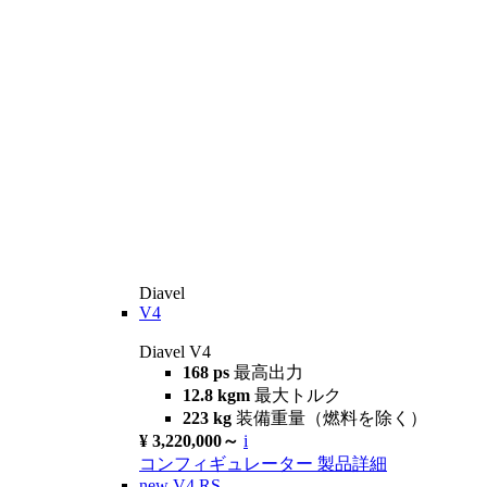
Diavel
V4
Diavel V4
168 ps
最高出力
12.8 kgm
最大トルク
223 kg
装備重量（燃料を除く）
¥ 3,220,000～
i
コンフィギュレーター
製品詳細
new
V4 RS