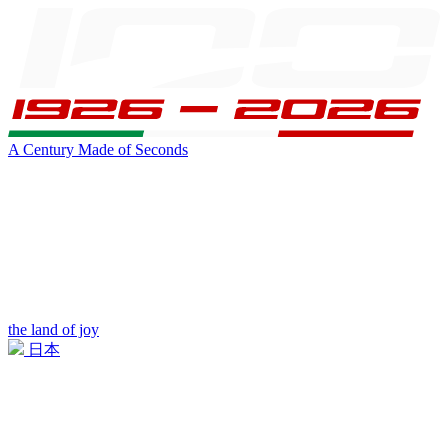
A Century Made of Seconds
the land of joy
日本