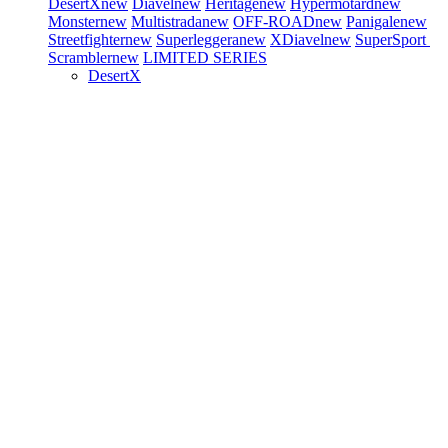
DesertX
new
Diavel
new
Heritage
new
Hypermotard
new
Monster
new
Multistrada
new
OFF-ROAD
new
Panigale
new
Streetfighter
new
Superleggera
new
XDiavel
new
SuperSport
Scrambler
new
LIMITED SERIES
DesertX