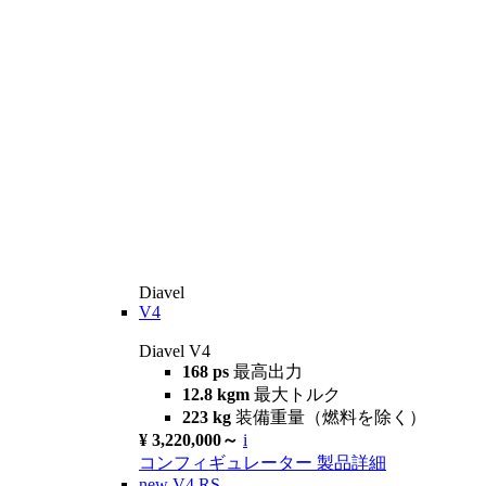
Diavel
V4
Diavel V4
168 ps
最高出力
12.8 kgm
最大トルク
223 kg
装備重量（燃料を除く）
¥ 3,220,000～
i
コンフィギュレーター
製品詳細
new
V4 RS