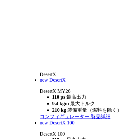
DesertX
new
DesertX
DesertX MY26
110 ps
最高出力
9.4 kgm
最大トルク
210 kg
装備重量（燃料を除く）
コンフィギュレーター
製品詳細
new
DesertX 100
DesertX 100