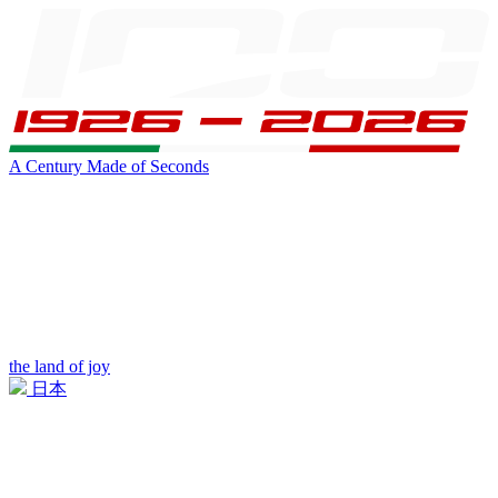
A Century Made of Seconds
the land of joy
日本