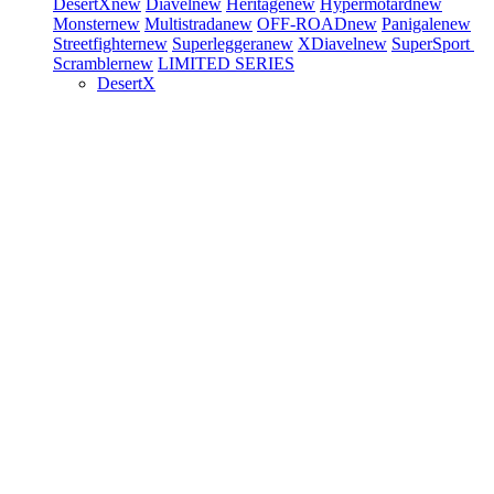
DesertX
new
Diavel
new
Heritage
new
Hypermotard
new
Monster
new
Multistrada
new
OFF-ROAD
new
Panigale
new
Streetfighter
new
Superleggera
new
XDiavel
new
SuperSport
Scrambler
new
LIMITED SERIES
DesertX