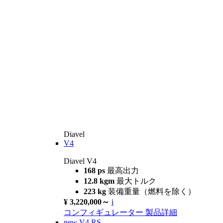
Diavel
V4
Diavel V4
168 ps
最高出力
12.8 kgm
最大トルク
223 kg
装備重量（燃料を除く）
¥ 3,220,000～
i
コンフィギュレーター
製品詳細
new
V4 RS