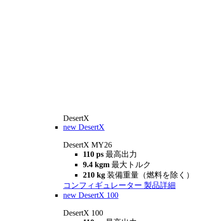
DesertX
new
DesertX
DesertX MY26
110 ps
最高出力
9.4 kgm
最大トルク
210 kg
装備重量（燃料を除く）
コンフィギュレーター
製品詳細
new
DesertX 100
DesertX 100