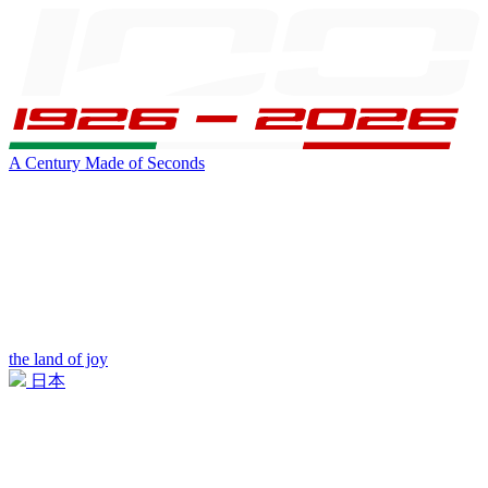
A Century Made of Seconds
the land of joy
日本