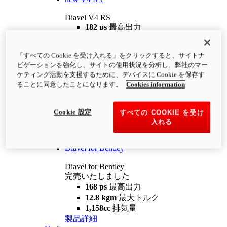
Diavel V4 RS
182 ps
最高出力
12.2 kgm
最大トルク
220 kg
装備重量（燃料を除く）
「すべての Cookie を受け入れる」をクリックすると、サイトナ
¥4,400,000
i
ビゲーションを強化し、サイトの使用状況を分析し、弊社のマー
コンフィギュレーター
製品詳細
ケティング活動を支援するために、デバイスに Cookie を保存す
new
V4 RS 100
ることに同意したことになります。
Cookies information
Diavel V4 RS 100
182 ps
最高出力
Cookie 設定
すべての COOKIE を受け
12.2 kgm
最大トルク
入れる
220 kg
装備重量（燃料を除く）
製品詳細
Diavel for Bentley
Diavel for Bentley
完売いたしました
168 ps
最高出力
12.8 kgm
最大トルク
1,158cc
排気量
製品詳細