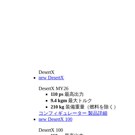
DesertX
new
DesertX
DesertX MY26
110 ps
最高出力
9.4 kgm
最大トルク
210 kg
装備重量（燃料を除く）
コンフィギュレーター
製品詳細
new
DesertX 100
DesertX 100