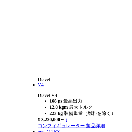
Diavel
V4
Diavel V4
168 ps
最高出力
12.8 kgm
最大トルク
223 kg
装備重量（燃料を除く）
¥ 3,220,000～
i
コンフィギュレーター
製品詳細
new
V4 RS