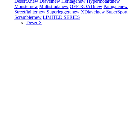
DesertX
new
Diavel
new
Heritage
new
Hypermotard
new
Monster
new
Multistrada
new
OFF-ROAD
new
Panigale
new
Streetfighter
new
Superleggera
new
XDiavel
new
SuperSport
Scrambler
new
LIMITED SERIES
DesertX