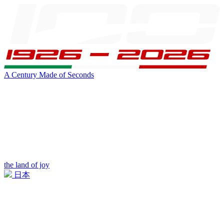
A Century Made of Seconds
the land of joy
日本